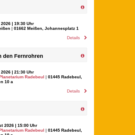
t 2026
| 19:30 Uhr
eißen
|
01662
Meißen
,
Johannesplatz 1
Details
 den Fernrohren
t 2026
| 21:30 Uhr
 Planetarium Radebeul
|
01445
Radebeul
,
n 10 a
Details
st 2026
| 15:00 Uhr
 Planetarium Radebeul
|
01445
Radebeul
,
n 10 a