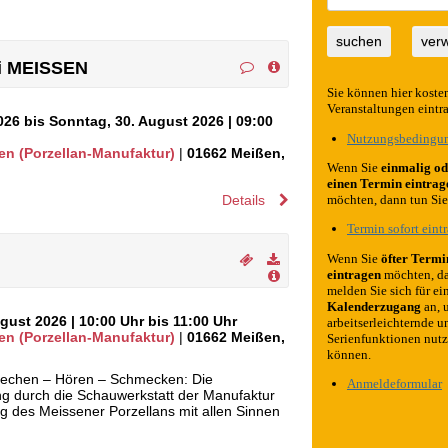
suchen
ver
ei MEISSEN
Sie können hier koste
Veranstaltungen eintr
026 bis Sonntag, 30. August 2026
| 09:00
Nutzungsbedingu
en (Porzellan-Manufaktur)
|
01662
Meißen
,
Wenn Sie
einmalig od
einen Termin eintrag
Details
möchten, dann tun Sie 
Termin sofort eint
Wenn Sie
öfter Termi
eintragen
möchten, d
melden Sie sich für ei
Kalenderzugang
an, 
ugust 2026
| 10:00 Uhr bis 11:00 Uhr
arbeitserleichternde u
en (Porzellan-Manufaktur)
|
01662
Meißen
,
Serienfunktionen nut
können.
iechen – Hören – Schmecken: Die
Anmeldeformular
g durch die Schauwerkstatt der Manufaktur
ng des Meissener Porzellans mit allen Sinnen