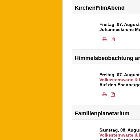
KirchenFilmAbend
Freitag, 07. Augus
Johanneskirche M
Himmelsbeobachtung an
Freitag, 07. Augus
Volkssternwarte &
Auf den Ebenberge
Familienplanetarium
Samstag, 08. Augu
Volkssternwarte &
Auf den Ebenberge