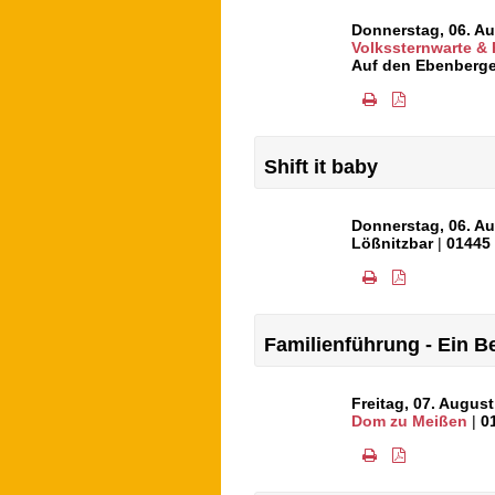
Donnerstag, 06. A
Volkssternwarte &
Auf den Ebenberge
Shift it baby
Donnerstag, 06. A
Lößnitzbar
|
01445
Familienführung - Ein 
Freitag, 07. Augus
Dom zu Meißen
|
0