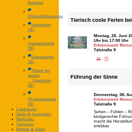
Radebeul
Elblandphilharmonie
Tierisch coole Ferien b
Semperoper
DD
Montag, 29. Juni 2
Uhr bis 17:00 Uhr
Staatsschauspiel
Erlebniswelt Meiss
DD
Talstraße 9
Staatsoperette
DD
Theater der
Jungen
Führung der SInne
Generation
DD
Donnerstag, 06. A
Hygienemuseum
Erlebniswelt Meiss
Talstraße 9
DD
Landratsamt
Sehen – Fühlen – R
Städte & Gemeinden
kindgerechte Führun
Marktplatz
macht die Herstellu
Tourismus
erlebbar.
Bildung & Arbeit