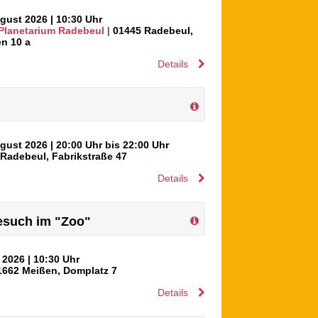
ugust 2026
| 10:30 Uhr
 Planetarium Radebeul
|
01445
Radebeul
,
n 10 a
Details
ugust 2026
| 20:00 Uhr bis 22:00 Uhr
Radebeul
,
Fabrikstraße 47
Details
Besuch im "Zoo"
t 2026
| 10:30 Uhr
1662
Meißen
,
Domplatz 7
Details