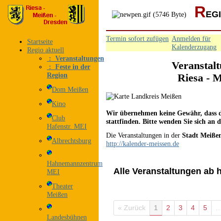
R
EG
Termin sofort zufügen
Anmelden für
Startseite
Kalenderzugang
Regio aktuell
: Veranstaltungen
Veranstal
: Feste in der
Region
Riesa - 
Dom Meißen
Kino
Wir übernehmen keine Gewähr, dass di
Club
stattfinden. Bitte wenden Sie sich an d
Hafenstr. MEI
Die Veranstaltungen in der
Stadt Meiße
Albrechtsburg
http://kalender-meissen.de
Hahnemannzentrum
Alle Veranstaltungen ab h
MEI
Theater
Meißen
« Zurück
1
2
3
4
5
Landesbühnen