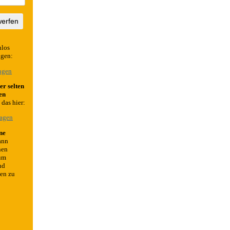
werfen
nlos
agen:
ngen
er selten
en
das hier:
ragen
ne
ann
nen
um
nd
zen zu