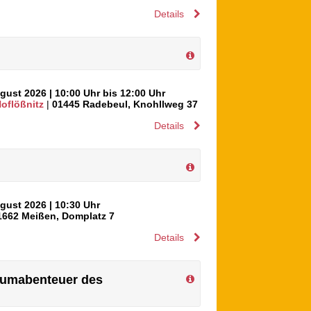
Details
ugust 2026
| 10:00 Uhr bis 12:00 Uhr
flößnitz
|
01445
Radebeul
,
Knohllweg 37
Details
ugust 2026
| 10:30 Uhr
1662
Meißen
,
Domplatz 7
Details
traumabenteuer des