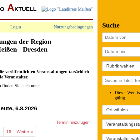
A
IO
KTUELL
Suche
Login
Nutzungsbedingungen
tungen der Region
Meißen - Dresden
e veröffentlichten Veranstaltungen tatsächlich
ie Veranstalter.
n
finden Sie auch unter
Dieser Wert is
gültig.
eute, 6.8.2026
Termin hinzufügen
…
16
Weiter »