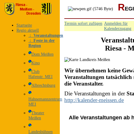
R
EG
Termin sofort zufügen
Anmelden für
Startseite
Kalenderzugang
Regio aktuell
: Veranstaltungen
Veranstalt
: Feste in der
Region
Riesa - M
Dom Meißen
Kino
Wir übernehmen keine Gewähr
Club
Veranstaltungen tatsächlich 
Hafenstr. MEI
die Veranstalter.
Albrechtsburg
Die Veranstaltungen in der
St
Hahnemannzentrum
http://kalender-meissen.de
MEI
Theater
Alle Veranstaltungen ab h
Meißen
Landesbühnen