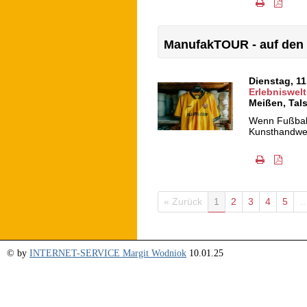
ManufakTOUR - auf den 
Dienstag, 1
Erlebniswelt
Meißen
,
Tals
Wenn Fußballl
Kunsthandwerk
« Zurück
1
2
3
4
5
© by
INTERNET-SERVICE Margit Wodniok
10.01.25