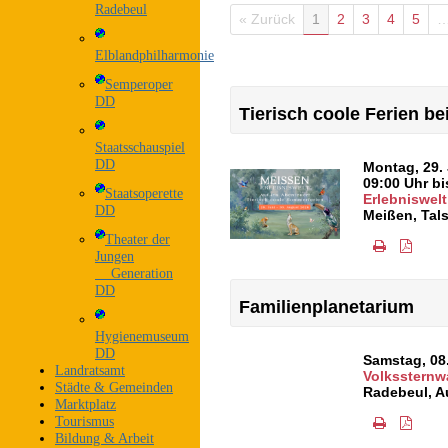
Radebeul
« Zurück
1
2
3
4
5
Elblandphilharmonie
Semperoper
DD
Tierisch coole Ferien b
Staatsschauspiel
DD
Montag, 29.
09:00 Uhr bi
Staatsoperette
Erlebniswelt
DD
Meißen
,
Tals
Theater der
Jungen
Generation
DD
Familienplanetarium
Hygienemuseum
DD
Samstag, 08
Landratsamt
Volkssternw
Städte & Gemeinden
Radebeul
,
A
Marktplatz
Tourismus
Bildung & Arbeit